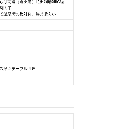
らは高速（道央道）虻田洞爺湖IC経
時間半.
で温泉街の反対側、浮見堂向い.
ス席２テーブル４席