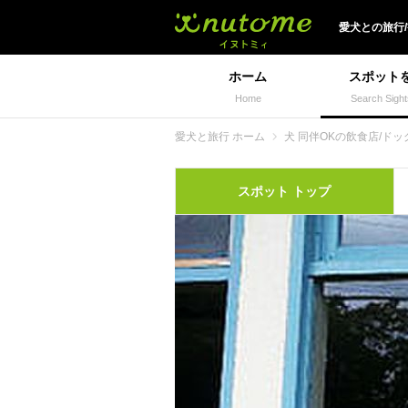
犬と一緒に旅行しよう!
愛犬
との
旅行
ホーム
スポット
Home
Search Sight
愛犬と旅行 ホーム
犬 同伴OKの飲食店/ドッ
スポット
トップ