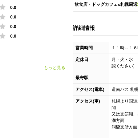
飲食店・ドッグカフェx札幌周辺
0.0
0.0
（札幌・定山渓・小樽など）の
0.0
詳細情報
ポット一覧
0.0
営業時間
１１時～１６
定休日
月・火・水 
認ください)
もっと見る
最寄駅
アクセス(電車)
道南バス 札
アクセス(車)
札幌より国道
間.
又は支笏湖、
湖方面
洞爺支所方面