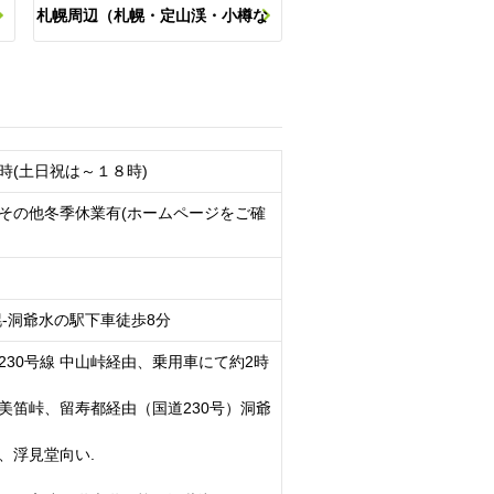
札幌周辺（札幌・定山渓・小樽な
ス
ど）の他のスポットを探す
時(土日祝は～１８時)
その他冬季休業有(ホームページをご確
幌-洞爺水の駅下車徒歩8分
230号線 中山峠経由、乗用車にて約2時
美笛峠、留寿都経由（国道230号）洞爺
、浮見堂向い.