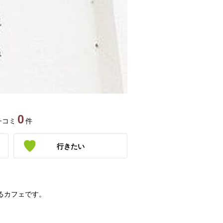
0
チコミ
件
行きたい
るカフェです。