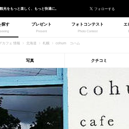
 イヌトミィ
/観光
を
もっと楽しく、
もっと快適に。
を探す
プレゼント
フォトコンテスト
エ
seeing
Present
Photo Contest
グカフェ 情報
北海道
札幌
cohum コハム
写真
クチコミ