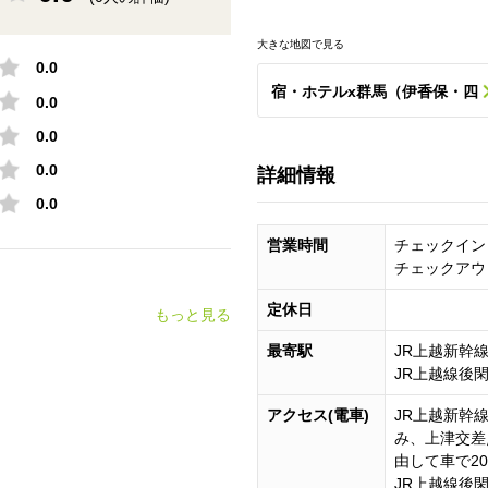
大きな地図で見る
0.0
宿・ホテルx群馬（伊香保・四
0.0
0.0
万・水上・草津・万座など）の
0.0
詳細情報
ポット一覧
0.0
営業時間
チェックイン 
チェックアウト
定休日
もっと見る
最寄駅
JR上越新幹
JR上越線後
アクセス(電車)
JR上越新幹
み、上津交差
由して車で2
JR上越線後