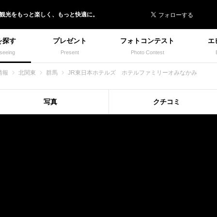
 イヌトミィ
/観光
を
もっと楽しく、
もっと快適に。
を探す
プレゼント
フォトコンテスト
エ
seeing
Present
Photo Contest
情報
北関東
群馬
JR東日本ホテルズ ホテルファミリーオみなかみ
写真
クチコミ