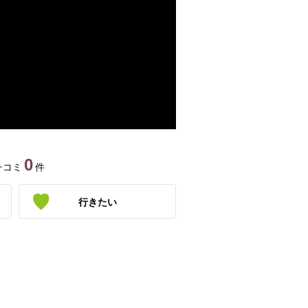
0
チコミ
件
行きたい