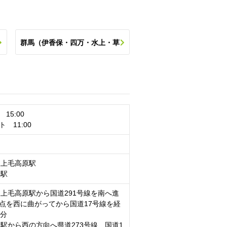
群馬（伊香保・四万・水上・草
ス
津・万座など）の他のスポットを
探す
15:00
 11:00
線上毛高原駅
閑駅
線上毛高原駅から国道291号線を南へ進
点を西に曲がってから国道17号線を経
0分
閑駅から西の方向へ県道273号線、国道1