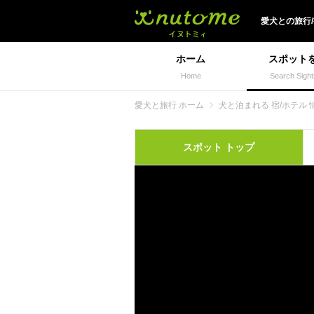
犬と一緒に旅行しよう!
愛犬
との
旅行
ホーム
スポット
Home
Search Sight
愛犬と旅行 ホーム
犬と泊まれる 宿/ホテル 
スポット
トップ