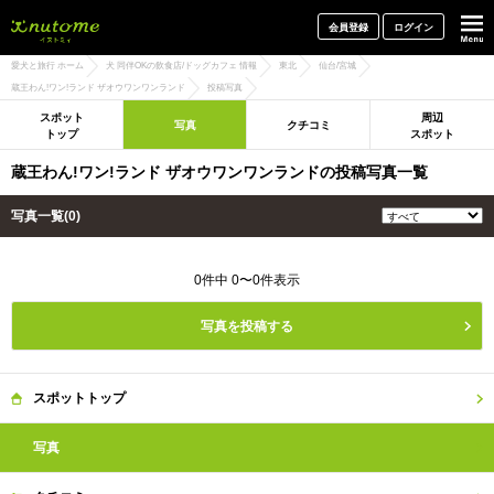
犬と一緒に旅行しよう! イヌトミィ
会員登録
ログイン
愛犬と旅行 ホーム
犬 同伴OKの飲食店/ドッグカフェ 情報
東北
仙台/宮城
蔵王わん!ワン!ランド ザオウワンワンランド
投稿写真
スポット
周辺
写真
クチコミ
トップ
スポット
蔵王わん!ワン!ランド ザオウワンワンランドの投稿写真一覧
写真一覧(0)
0件中 0〜0件表示
写真を投稿する
スポット
トップ
写真