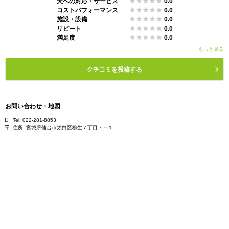
犬への対応・サービス
0.0
コストパフォーマンス
0.0
施設・設備
0.0
リピート
0.0
満足度
0.0
もっと見る
クチコミを投稿する
お問い合わせ・地図
Tel: 022-281-8853
住所:
宮城県仙台市太白区柳生７丁目７－１