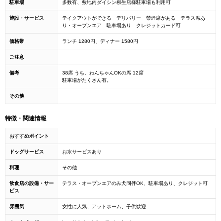
駐車場
多数有、敷地内ダイシン柳生店様駐車場も利用可
施設・サービス
テイクアウトができる デリバリー 禁煙席がある テラス席あ
り・オープンエア 駐車場あり クレジットカード可
価格帯
ランチ 1280円、ディナー 1580円
ご注意
備考
38席 うち、わんちゃんOKの席 12席
駐車場がたくさん有。
その他
特徴・関連情報
おすすめポイント
ドッグサービス
お水サービスあり
料理
その他
飲食店の設備・サー
テラス・オープンエアのみ犬同伴OK、駐車場あり、クレジット可
ビス
雰囲気
女性に人気、アットホーム、子供歓迎