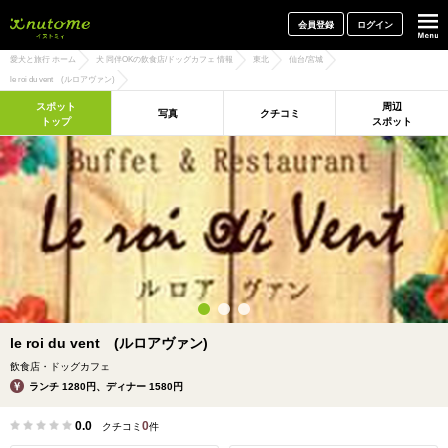
犬と一緒に旅行しよう! イヌトミィ
会員登録
ログイン
愛犬と旅行 ホーム
犬 同伴OKの飲食店/ドッグカフェ 情報
東北
仙台/宮城
le roi du vent (ルロアヴァン)
スポット
周辺
写真
クチコミ
トップ
スポット
le roi du vent (ルロアヴァン)
飲食店・ドッグカフェ
ランチ 1280円、ディナー 1580円
0.0
0
クチコミ
件