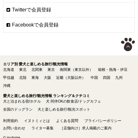
エリア別 愛犬と楽しめる旅行/観光情報
北海道
東北
北関東
東京
南関東（東京以外）
箱根・熱海・伊豆
甲信越
北陸
東海
大阪
近畿（大阪以外）
中国
四国
九州
沖縄
愛犬と楽しめる旅行/観光情報 ランキング＆クチコミ
犬と泊まれる宿/ホテル
犬 同伴OKの飲食店/ドッグカフェ
全国のドッグラン
犬と楽しめる旅行/観光スポット
利用規約
イヌトミィとは
よくある質問
プライバシーポリシー
お問い合わせ
ライター募集
［店舗向け］求人掲載のご案内
© inutome