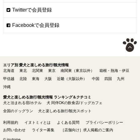
エリア別 愛犬と楽しめる旅行/観光情報
北海道
東北
北関東
東京
南関東（東京以外）
箱根・熱海・伊豆
甲信越
北陸
東海
大阪
近畿（大阪以外）
中国
四国
九州
沖縄
愛犬と楽しめる旅行/観光情報 ランキング＆クチコミ
犬と泊まれる宿/ホテル
犬 同伴OKの飲食店/ドッグカフェ
全国のドッグラン
犬と楽しめる旅行/観光スポット
利用規約
イヌトミィとは
よくある質問
プライバシーポリシー
お問い合わせ
ライター募集
［店舗向け］求人掲載のご案内
© inutome