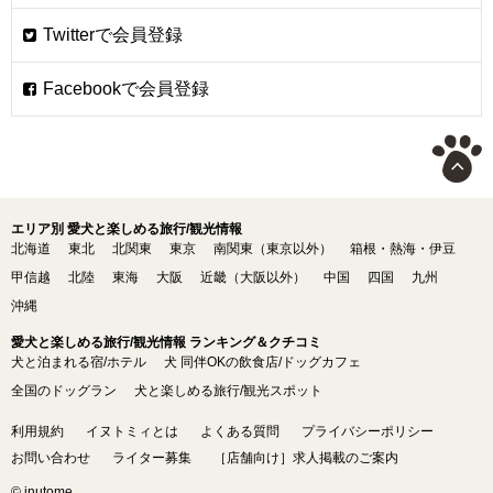
エリア別 愛犬と楽しめる旅行/観光情報
北海道
東北
北関東
東京
南関東（東京以外）
箱根・熱海・伊豆
甲信越
北陸
東海
大阪
近畿（大阪以外）
中国
四国
九州
沖縄
愛犬と楽しめる旅行/観光情報 ランキング＆クチコミ
犬と泊まれる宿/ホテル
犬 同伴OKの飲食店/ドッグカフェ
全国のドッグラン
犬と楽しめる旅行/観光スポット
利用規約
イヌトミィとは
よくある質問
プライバシーポリシー
お問い合わせ
ライター募集
［店舗向け］求人掲載のご案内
© inutome