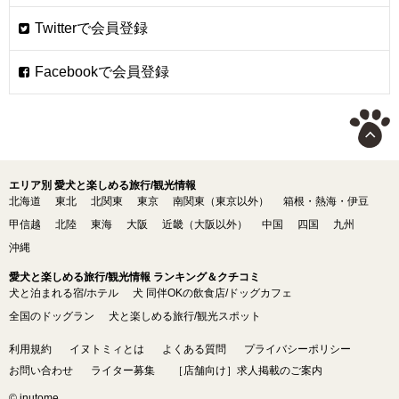
エリア別 愛犬と楽しめる旅行/観光情報
北海道
東北
北関東
東京
南関東（東京以外）
箱根・熱海・伊豆
甲信越
北陸
東海
大阪
近畿（大阪以外）
中国
四国
九州
沖縄
愛犬と楽しめる旅行/観光情報 ランキング＆クチコミ
犬と泊まれる宿/ホテル
犬 同伴OKの飲食店/ドッグカフェ
全国のドッグラン
犬と楽しめる旅行/観光スポット
利用規約
イヌトミィとは
よくある質問
プライバシーポリシー
お問い合わせ
ライター募集
［店舗向け］求人掲載のご案内
© inutome