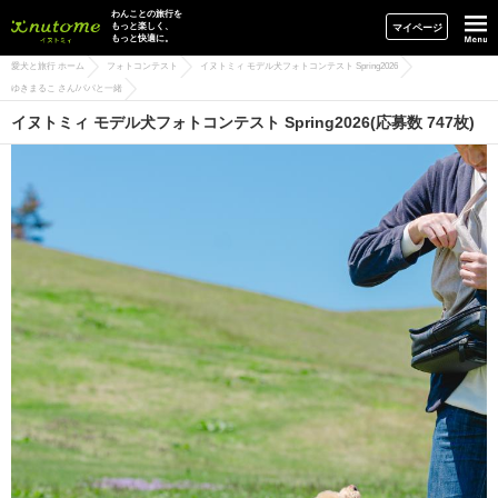
イヌトミィ
わんことの旅行を
もっと楽しく、
マイページ
もっと快適に。
愛犬と旅行 ホーム
フォトコンテスト
イヌトミィ モデル犬フォトコンテスト Spring2026
ゆきまるこ さん/パパと一緒
イヌトミィ モデル犬フォトコンテスト Spring2026(応募数 747枚)