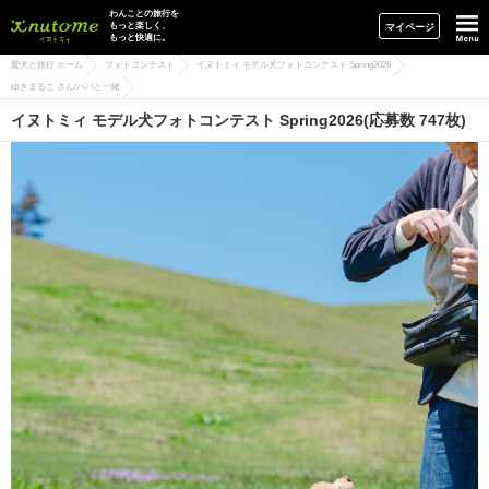
イヌトミィ
わんことの旅行を
もっと楽しく、
マイページ
もっと快適に。
愛犬と旅行 ホーム
フォトコンテスト
イヌトミィ モデル犬フォトコンテスト Spring2026
ゆきまるこ さん/パパと一緒
イヌトミィ モデル犬フォトコンテスト Spring2026(応募数 747枚)