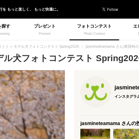
行を
もっと楽しく、
もっと快適に。
を探す
プレゼント
フォトコンテスト
エ
seeing
Present
Photo Contest
トミィ モデル犬フォトコンテスト Spring2026
jasmineteamama さん/黄
犬フォトコンテスト Spring2026
jasmine
インスタグラ
jasmineteamama さん