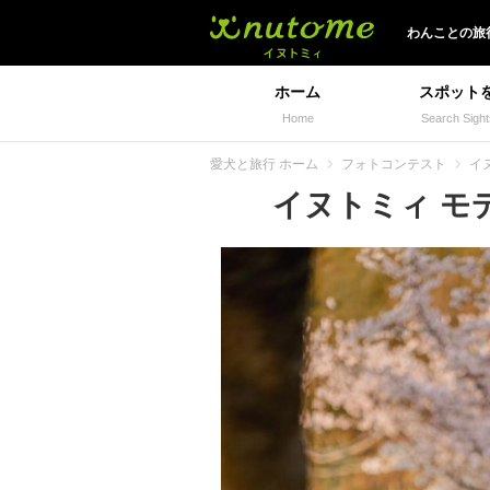
イヌトミィ
わんことの旅
ホーム
スポット
Home
Search Sight
愛犬と旅行 ホーム
フォトコンテスト
イヌ
イヌトミィ モデル