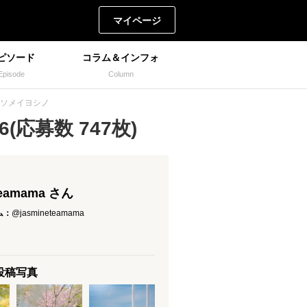
マイページ
ピソード
コラム＆インフォ
Episode
Column
昏時のソメイヨシノ
(応募数 747枚)
teamama さん
ム：
@jasmineteamama
の投稿写真