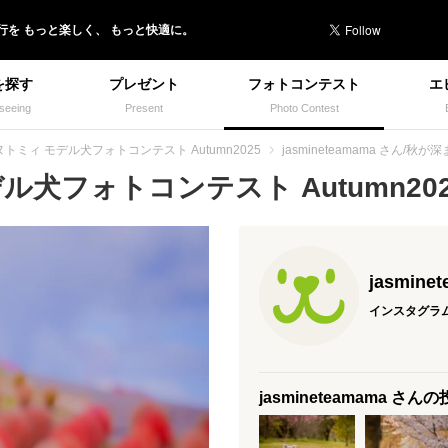
行を
もっと楽しく、
もっと快適に。
を探す
プレゼント
フォトコンテスト
エ
seeing
Present
Photo Contest
ヌトミィ モデル犬フォトコンテスト Autumn2025
jasmineteamama さん/秋
犬フォトコンテスト Autumn2025
jasmine
インスタグラ
jasmineteamama さん