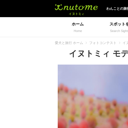
イヌトミィ
わんことの旅
ホーム
スポット
Home
Search Sight
愛犬と旅行 ホーム
フォトコンテスト
イ
イヌトミィ モデル