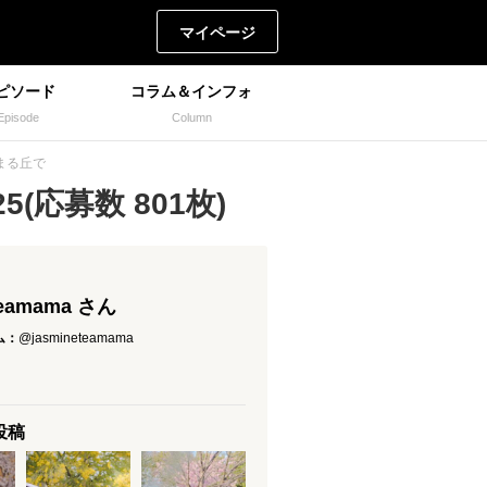
マイページ
ピソード
コラム＆インフォ
Episode
Column
が深まる丘で
(応募数 801枚)
teamama さん
ム：
@jasmineteamama
の投稿