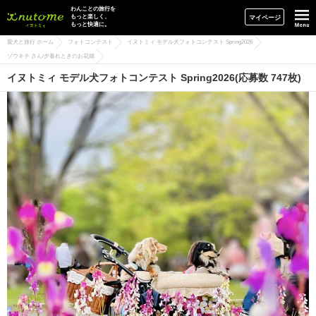
イヌトミィ
わんことの旅行を
もっと楽しく、
マイページ
もっと快適に。
愛犬と旅行 ホーム
フォトコンテスト
イヌトミィ モデル犬フォトコンテスト Spring2026
ゾウキチ さん/夕暮れときのお花畑
イヌトミィ モデル犬フォトコンテスト Spring2026(応募数 747枚)