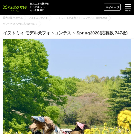
イヌトミィ
わんことの旅行を
もっと楽しく、
マイページ
もっと快適に。
愛犬と旅行 ホーム
フォトコンテスト
イヌトミィ モデル犬フォトコンテスト Spring2026
ゾウキチ さん/何を見つけたの？
イヌトミィ モデル犬フォトコンテスト Spring2026(応募数 747枚)