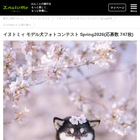
イヌトミィ
わんことの旅行を
もっと楽しく、
マイページ
もっと快適に。
愛犬と旅行 ホーム
フォトコンテスト
イヌトミィ モデル犬フォトコンテスト Spring2026
まなmama さん/春の飾り
イヌトミィ モデル犬フォトコンテスト Spring2026(応募数 747枚)