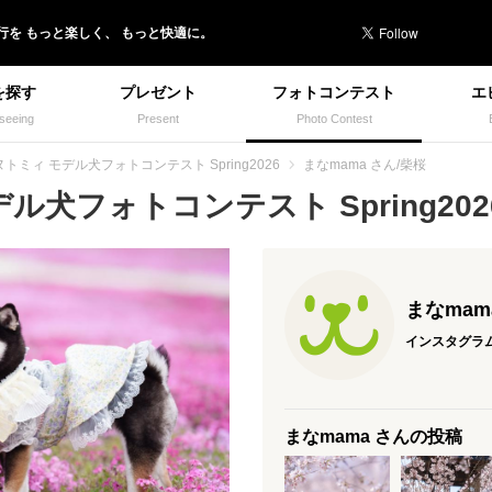
行を
もっと楽しく、
もっと快適に。
を探す
プレゼント
フォトコンテスト
エ
seeing
Present
Photo Contest
トミィ モデル犬フォトコンテスト Spring2026
まなmama さん/柴桜
犬フォトコンテスト Spring2026
まなmam
インスタグラ
まなmama さんの投稿