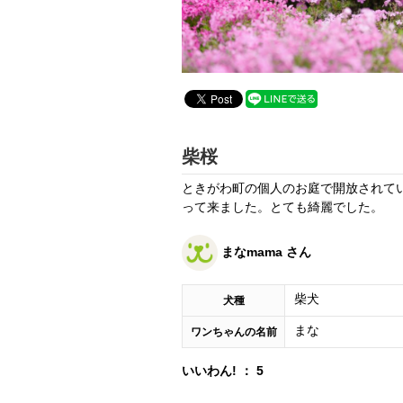
柴桜
ときがわ町の個人のお庭で開放されて
って来ました。とても綺麗でした。
まなmama さん
柴犬
犬種
まな
ワンちゃんの名前
いいわん! ： 5