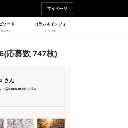
マイページ
ピソード
コラム＆インフォ
Episode
Column
(応募数 747枚)
a さん
ム：
@mana.mameshiba