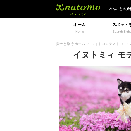
イヌトミィ
わんことの旅
ホーム
スポット
Home
Search Sight
愛犬と旅行 ホーム
フォトコンテスト
イヌ
イヌトミィ モデル