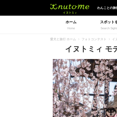
イヌトミィ
わんことの旅
ホーム
スポット
Home
Search Sight
愛犬と旅行 ホーム
フォトコンテスト
イヌ
イヌトミィ モデル