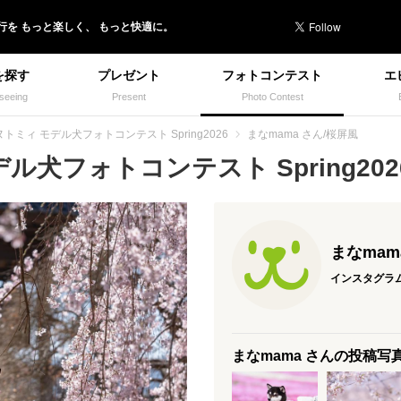
行を
もっと楽しく、
もっと快適に。
を探す
プレゼント
フォトコンテスト
エ
seeing
Present
Photo Contest
トミィ モデル犬フォトコンテスト Spring2026
まなmama さん/桜屏風
犬フォトコンテスト Spring2026
まなmam
インスタグラ
まなmama さんの投稿写