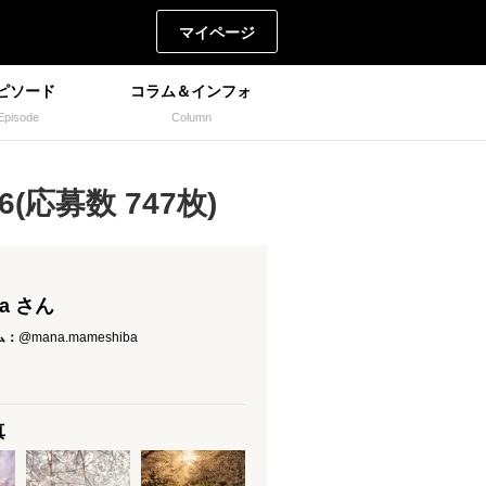
マイページ
ピソード
コラム＆インフォ
Episode
Column
(応募数 747枚)
a さん
ム：
@mana.mameshiba
真