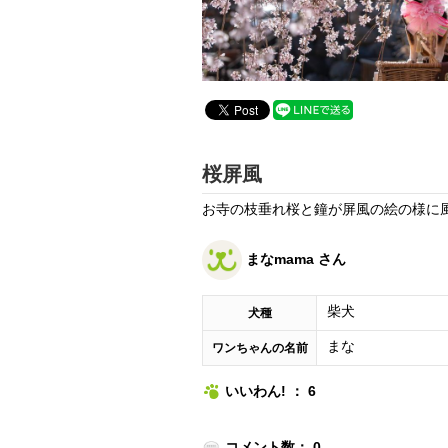
桜屏風
お寺の枝垂れ桜と鐘が屏風の絵の様に
まなmama さん
柴犬
犬種
まな
ワンちゃんの名前
いいわん! ： 6
コメント数： 0