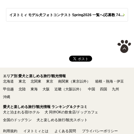
イヌトミィ モデル犬フォトコンテスト Spring2026 一覧へ(応募数 747枚)
エリア別 愛犬と楽しめる旅行/観光情報
北海道
東北
北関東
東京
南関東（東京以外）
箱根・熱海・伊豆
甲信越
北陸
東海
大阪
近畿（大阪以外）
中国
四国
九州
沖縄
愛犬と楽しめる旅行/観光情報 ランキング＆クチコミ
犬と泊まれる宿/ホテル
犬 同伴OKの飲食店/ドッグカフェ
全国のドッグラン
犬と楽しめる旅行/観光スポット
利用規約
イヌトミィとは
よくある質問
プライバシーポリシー