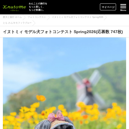
イヌトミィ
わんことの旅行を
もっと楽しく、
マイページ
もっと快適に。
愛犬と旅行 ホーム
フォトコンテスト
イヌトミィ モデル犬フォトコンテスト Spring2026
とも さん/ネモフィラブルー
イヌトミィ モデル犬フォトコンテスト Spring2026(応募数 747枚)