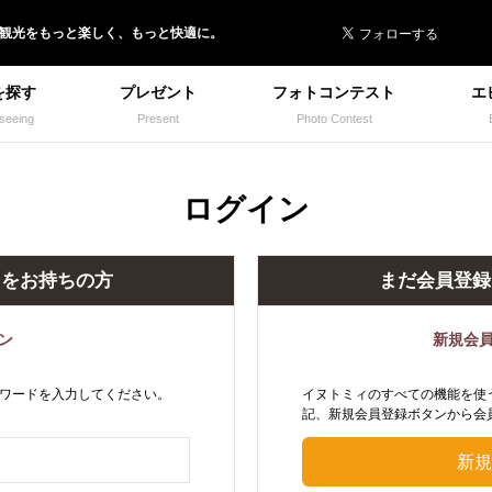
 イヌトミィ
/観光
を
もっと楽しく、
もっと快適に。
を探す
プレゼント
フォトコンテスト
エ
seeing
Present
Photo Contest
ログイン
トをお持ちの方
まだ会員登録
ン
新規会
ワードを入力してください。
イヌトミィのすべての機能を使
記、新規会員登録ボタンから会