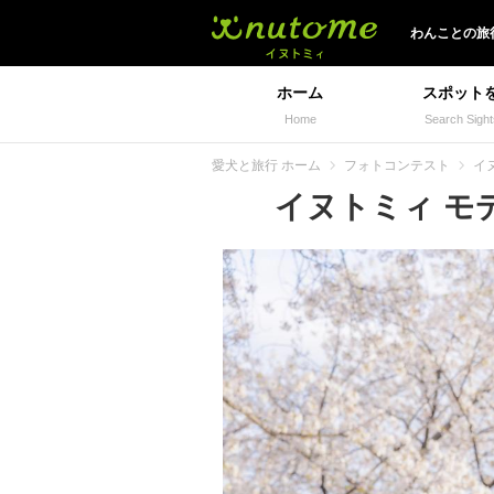
イヌトミィ
わんことの旅
ホーム
スポット
Home
Search Sight
愛犬と旅行 ホーム
フォトコンテスト
イヌ
イヌトミィ モデル