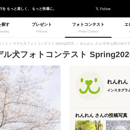
行を
もっと楽しく、
もっと快適に。
を探す
プレゼント
フォトコンテスト
エ
seeing
Present
Photo Contest
トミィ モデル犬フォトコンテスト Spring2026
れんれん さん/今年も桜の木の
犬フォトコンテスト Spring2026
れんれん
インスタグラ
れんれん さんの投稿写真