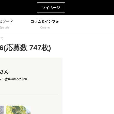
マイページ
ピソード
コラム＆インフォ
Episode
Column
下で
(応募数 747枚)
 さん
ム：
@fuwamoco.ren