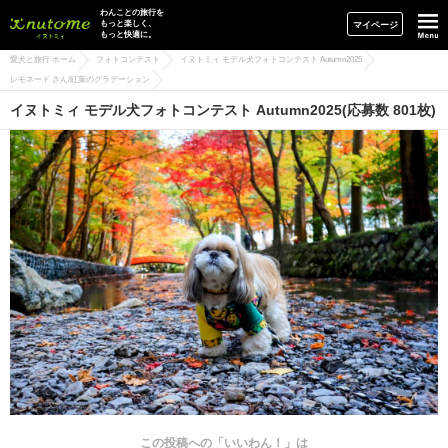
イヌトミィ
わんことの旅行を
もっと楽しく、
マイページ
もっと快適に。
愛犬と旅行 ホーム
フォトコンテスト
イヌトミィ モデル犬フォトコンテスト Autumn2025
レモネード さん/紅葉のグラデーション
イヌトミィ モデル犬フォトコンテスト Autumn2025(応募数 801枚)
この投稿への「いいわん！」は