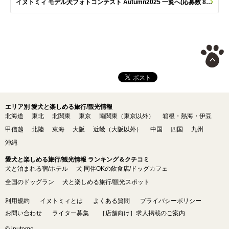
イヌトミィ モデル犬フォトコンテスト Autumn2025 一覧へ(応募数 801枚)
エリア別 愛犬と楽しめる旅行/観光情報
北海道
東北
北関東
東京
南関東（東京以外）
箱根・熱海・伊豆
甲信越
北陸
東海
大阪
近畿（大阪以外）
中国
四国
九州
沖縄
愛犬と楽しめる旅行/観光情報 ランキング＆クチコミ
犬と泊まれる宿/ホテル
犬 同伴OKの飲食店/ドッグカフェ
全国のドッグラン
犬と楽しめる旅行/観光スポット
利用規約
イヌトミィとは
よくある質問
プライバシーポリシー
お問い合わせ
ライター募集
［店舗向け］求人掲載のご案内
© inutome