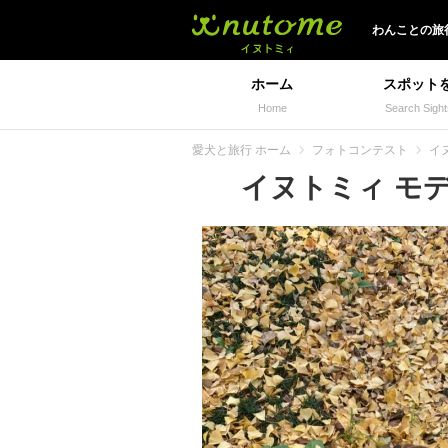
イヌトミィ
わんことの旅
ホーム
スポット
Home
Search Sight
愛犬と旅行 ホーム
フォトコンテスト
イ
イヌトミィ モデル