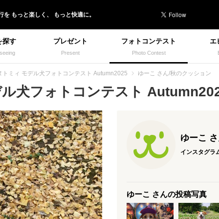
行を
もっと楽しく、
もっと快適に。
を探す
プレゼント
フォトコンテスト
エ
seeing
Present
Photo Contest
ヌトミィ モデル犬フォトコンテスト Autumn2025
ゆーこ さん/秋のクッション
犬フォトコンテスト Autumn2025
ゆーこ 
インスタグラ
ゆーこ さんの投稿写真