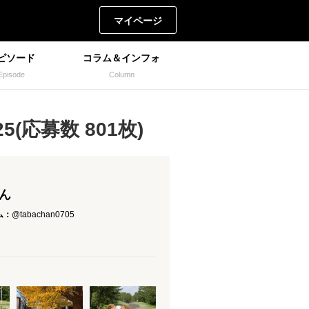
マイページ
ピソード
コラム＆インフォ
Episode
Column
(応募数 801枚)
さん
ム：
@tabachan0705