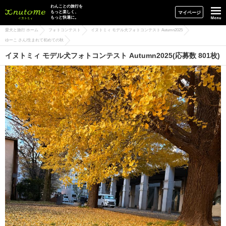
イヌトミィ
わんことの旅行を
もっと楽しく、
マイページ
もっと快適に。
愛犬と旅行 ホーム
フォトコンテスト
イヌトミィ モデル犬フォトコンテスト Autumn2025
ゆーこ さん/生まれて初めての秋
イヌトミィ モデル犬フォトコンテスト Autumn2025(応募数 801枚)