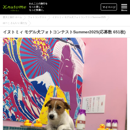
イヌトミィ
わんことの旅行を
もっと楽しく、
マイページ
もっと快適に。
愛犬と旅行 ホーム
フォトコンテスト
イヌトミィ モデル犬フォトコンテストSummer2025
ゆーこ さん/いい湯だな
イヌトミィ モデル犬フォトコンテストSummer2025(応募数 651枚)