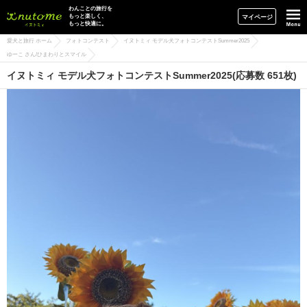
イヌトミィ
わんことの旅行を
もっと楽しく、
マイページ
もっと快適に。
愛犬と旅行 ホーム
フォトコンテスト
イヌトミィ モデル犬フォトコンテストSummer2025
ゆーこ さん/ひまわりとスマイル
イヌトミィ モデル犬フォトコンテストSummer2025(応募数 651枚)