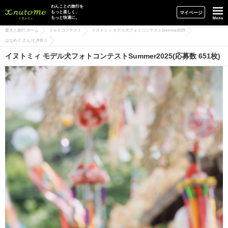
イヌトミィ
わんことの旅行を
もっと楽しく、
マイページ
もっと快適に。
愛犬と旅行 ホーム
フォトコンテスト
イヌトミィ モデル犬フォトコンテストSummer2025
はなめぐ さん/七夕祭り
イヌトミィ モデル犬フォトコンテストSummer2025(応募数 651枚)