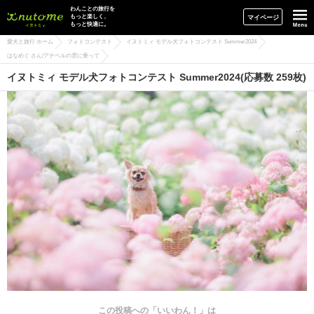
イヌトミィ
わんことの旅行を
もっと楽しく、
マイページ
もっと快適に。
愛犬と旅行 ホーム
フォトコンテスト
イヌトミィ モデル犬フォトコンテスト Summer2024
はなめぐ さん/アナベルの雲に乗って
イヌトミィ モデル犬フォトコンテスト Summer2024(応募数 259枚)
この投稿への「いいわん！」は