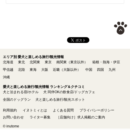
エリア別 愛犬と楽しめる旅行/観光情報
北海道
東北
北関東
東京
南関東（東京以外）
箱根・熱海・伊豆
甲信越
北陸
東海
大阪
近畿（大阪以外）
中国
四国
九州
沖縄
愛犬と楽しめる旅行/観光情報 ランキング＆クチコミ
犬と泊まれる宿/ホテル
犬 同伴OKの飲食店/ドッグカフェ
全国のドッグラン
犬と楽しめる旅行/観光スポット
利用規約
イヌトミィとは
よくある質問
プライバシーポリシー
お問い合わせ
ライター募集
［店舗向け］求人掲載のご案内
© inutome