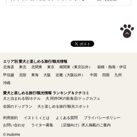
エリア別 愛犬と楽しめる旅行/観光情報
北海道
東北
北関東
東京
南関東（東京以外）
箱根・熱海・伊豆
甲信越
北陸
東海
大阪
近畿（大阪以外）
中国
四国
九州
沖縄
愛犬と楽しめる旅行/観光情報 ランキング＆クチコミ
犬と泊まれる宿/ホテル
犬 同伴OKの飲食店/ドッグカフェ
全国のドッグラン
犬と楽しめる旅行/観光スポット
利用規約
イヌトミィとは
よくある質問
プライバシーポリシー
お問い合わせ
ライター募集
［店舗向け］求人掲載のご案内
© inutome