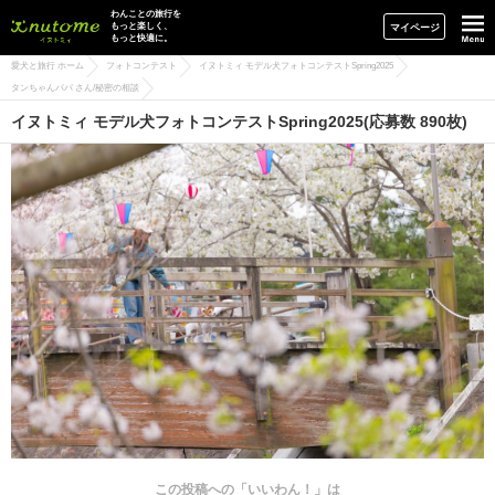
イヌトミィ
わんことの旅行を
もっと楽しく、
マイページ
もっと快適に。
愛犬と旅行 ホーム
フォトコンテスト
イヌトミィ モデル犬フォトコンテストSpring2025
タンちゃんパパ さん/秘密の相談
イヌトミィ モデル犬フォトコンテストSpring2025(応募数 890枚)
この投稿への「いいわん！」は