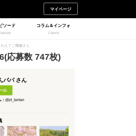
マイページ
ピソード
コラム＆インフォ
Episode
Column
くわえてご機嫌さん
(応募数 747枚)
んパパ さん
ール
ム：
@jrt_tantan
稿