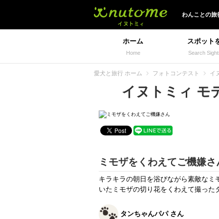
イヌトミィ
わんことの旅
ホーム
スポット
Home
Search Sight
愛犬と旅行 ホーム
フォトコンテスト
イヌ
イヌトミィ モデル
ミモザをくわえてご機嫌さ
キラキラの朝日を浴びながら素敵なミ
いたミモザの切り花をくわえて撮った
タンちゃんパパ さん