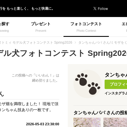
行を
もっと楽しく、
もっと快適に。
を探す
プレゼント
フォトコンテスト
エ
seeing
Present
Photo Contest
トミィ モデル犬フォトコンテスト Spring2026
タンちゃんパパ さん/ミモザを
犬フォトコンテスト Spring2026
タンちゃ
この投稿への「いいわん！」は
締め切りました。
プロフィ
ん
インスタグラ
モザ畑を満喫しました！ 現地で頂
タンちゃん技ありの一枚です。
タンちゃんパパ さんの投
2026-05-03 23:38:00