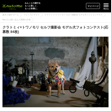
イヌトミィ
わんことの旅行を
もっと楽しく、
マイページ
もっと快適に。
愛犬と旅行 ホーム
フォトコンテスト
クラトミィ×トワノモリ セルフ撮影会 モデル犬フォトコンテスト
Mui さん/迷い込んだ異国の古城
クラトミィ×トワノモリ セルフ撮影会 モデル犬フォトコンテスト(応
募数 84枚)