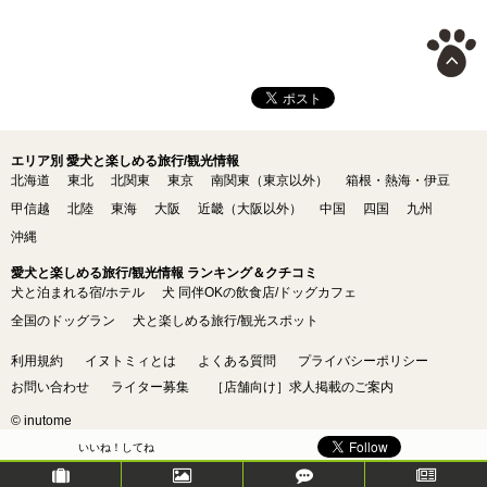
エリア別 愛犬と楽しめる旅行/観光情報
北海道
東北
北関東
東京
南関東（東京以外）
箱根・熱海・伊豆
甲信越
北陸
東海
大阪
近畿（大阪以外）
中国
四国
九州
沖縄
愛犬と楽しめる旅行/観光情報 ランキング＆クチコミ
犬と泊まれる宿/ホテル
犬 同伴OKの飲食店/ドッグカフェ
全国のドッグラン
犬と楽しめる旅行/観光スポット
利用規約
イヌトミィとは
よくある質問
プライバシーポリシー
お問い合わせ
ライター募集
［店舗向け］求人掲載のご案内
© inutome
いいね！してね