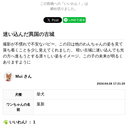
この投稿への「いいわん！」は
締め切りました。
迷い込んだ異国の古城
撮影が不慣れで不安なパピー。この日は他のわんちゃんの姿を見て
落ち着くことを少し覚えてくれました。 暗い古城に迷い込んでも光
の方へ進もうとする凛々しい姿をイメージ。この子の未来が明るく
ありますように
Mui さん
2024-04-28 17:21:20
柴犬
犬種
葉新
ワンちゃんの名
前
いいわん! ： 1