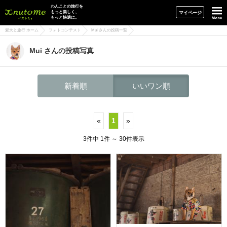
イヌトミィ
わんことの旅行を
もっと楽しく、
マイページ
もっと快適に。
愛犬と旅行 ホーム
フォトコンテスト
Mui さんの投稿一覧
Mui さんの投稿写真
新着順
いいワン順
«
1
»
3件中 1件 ～ 30件表示