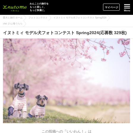
イヌトミィ
わんことの旅行を
もっと楽しく、
マイページ
もっと快適に。
愛犬と旅行 ホーム
フォトコンテスト
イヌトミィ モデル犬フォトコンテスト Spring2024
chiii さん/春うらら
イヌトミィ モデル犬フォトコンテスト Spring2024(応募数 329枚)
この投稿への「いいわん！」は