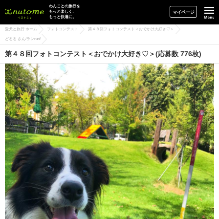
イヌトミィ
わんことの旅行を
もっと楽しく、
マイページ
もっと快適に。
愛犬と旅行 ホーム
フォトコンテスト
第４８回フォトコンテスト＜おでかけ大好き♡＞
どるる さん/ランrun!
第４８回フォトコンテスト＜おでかけ大好き♡＞(応募数 776枚)