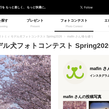
行を
もっと楽しく、
もっと快適に。
を探す
プレゼント
フォトコンテスト
エ
seeing
Present
Photo Contest
トミィ モデル犬フォトコンテスト Spring2026
mafin さん/春を纏う
犬フォトコンテスト Spring2026
mafin さ
インスタグラ
mafin さんの投稿写真