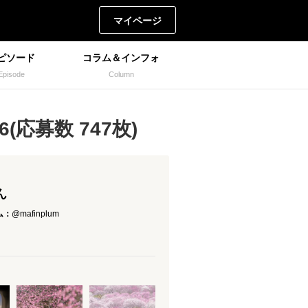
マイページ
ピソード
コラム＆インフォ
Episode
Column
(応募数 747枚)
ん
ム：
@mafinplum