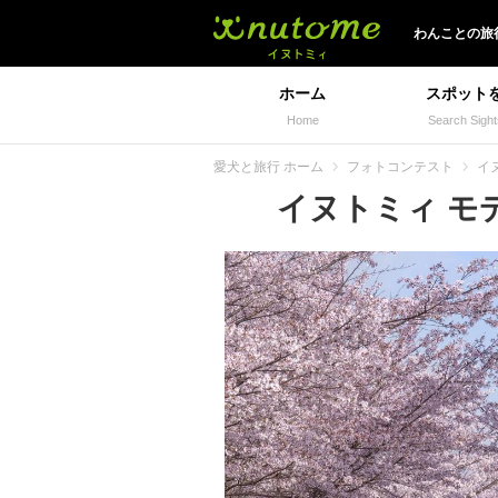
イヌトミィ
わんことの旅
ホーム
スポット
Home
Search Sight
愛犬と旅行 ホーム
フォトコンテスト
イヌ
イヌトミィ モデル