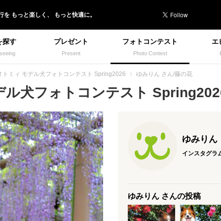
行を
もっと楽しく、
もっと快適に。
を探す
プレゼント
フォトコンテスト
エ
seeing
Present
Photo Contest
トミィ モデル犬フォトコンテスト Spring2026
ゆみりん さん/藤の花
犬フォトコンテスト Spring2026
ゆみりん
インスタグラ
ゆみりん さんの投稿