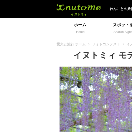
イヌトミィ
わんことの旅
ホーム
スポット
Home
Search Sight
愛犬と旅行 ホーム
フォトコンテスト
イヌ
イヌトミィ モデル