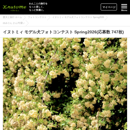
イヌトミィ
わんことの旅行を
もっと楽しく、
マイページ
もっと快適に。
愛犬と旅行 ホーム
フォトコンテスト
イヌトミィ モデル犬フォトコンテスト Spring2026
ゆみりん さん/可愛い
イヌトミィ モデル犬フォトコンテスト Spring2026(応募数 747枚)