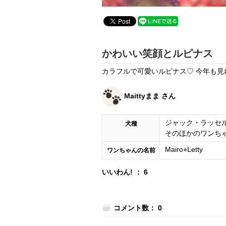
かわいい笑顔とルピナス
カラフルで可愛いルピナス♡ 今年も見
Maittyまま さん
ジャック・ラッセ
犬種
そのほかのワンち
Mairo⭐︎Letty
ワンちゃんの名前
いいわん! ： 6
コメント数： 0