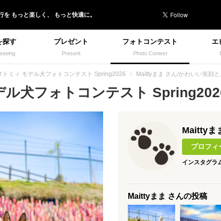
行を
もっと楽しく、
もっと快適に。
を探す
プレゼント
フォトコンテスト
エ
seeing
Present
Photo Contest
トミィ モデル犬フォトコンテスト Spring2026
Maittyまま さん/かわいい笑顔
犬フォトコンテスト Spring2026
Maitty
プロフィ
インスタグラ
Maittyまま さんの投稿