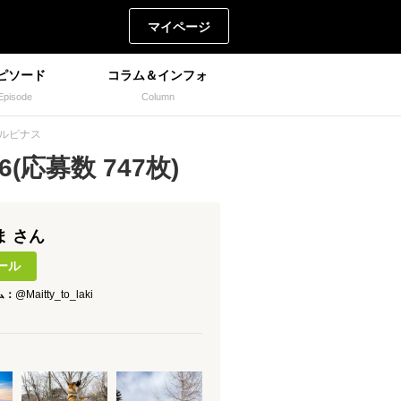
マイページ
ピソード
コラム＆インフォ
Episode
Column
とルピナス
(応募数 747枚)
まま さん
ール
ム：
@Maitty_to_laki