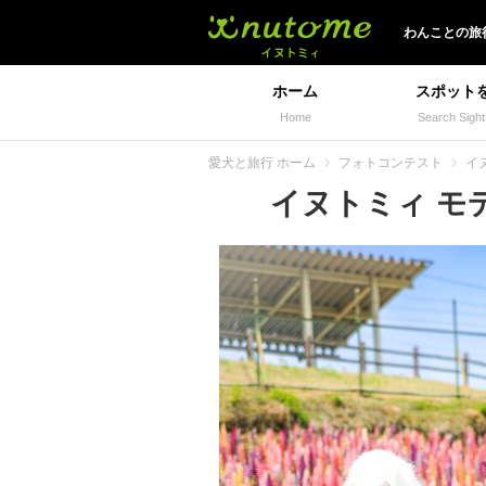
イヌトミィ
わんことの旅
ホーム
スポット
Home
Search Sight
愛犬と旅行 ホーム
フォトコンテスト
イヌ
イヌトミィ モデル