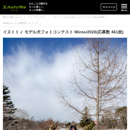
イヌトミィ
わんことの旅行を
もっと楽しく、
マイページ
もっと快適に。
愛犬と旅行 ホーム
フォトコンテスト
イヌトミィ モデル犬フォトコンテスト Winter2026
Maittyまま さん/銀世界へようこそ
イヌトミィ モデル犬フォトコンテスト Winter2026(応募数 461枚)