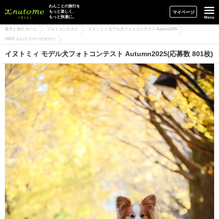
イヌトミィ
わんことの旅行を
もっと楽しく、
マイページ
もっと快適に。
愛犬と旅行 ホーム
フォトコンテスト
イヌトミィ モデル犬フォトコンテスト Autumn2025
HIRO さん/イエローのせかい
イヌトミィ モデル犬フォトコンテスト Autumn2025(応募数 801枚)