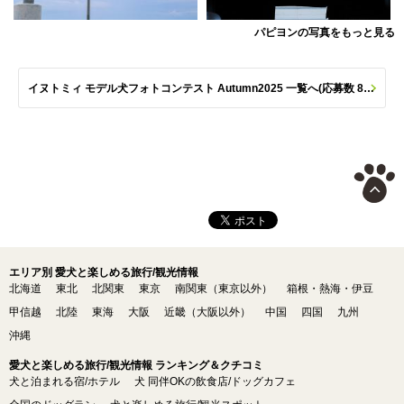
パピヨンの写真をもっと見る
イヌトミィ モデル犬フォトコンテスト Autumn2025 一覧へ(応募数 801枚)
エリア別 愛犬と楽しめる旅行/観光情報
北海道
東北
北関東
東京
南関東（東京以外）
箱根・熱海・伊豆
甲信越
北陸
東海
大阪
近畿（大阪以外）
中国
四国
九州
沖縄
愛犬と楽しめる旅行/観光情報 ランキング＆クチコミ
犬と泊まれる宿/ホテル
犬 同伴OKの飲食店/ドッグカフェ