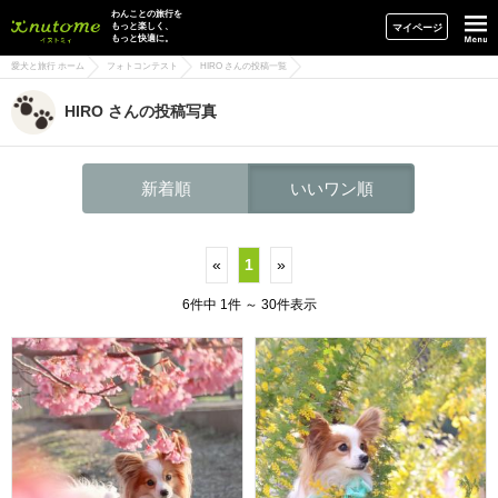
イヌトミィ
わんことの旅行を
もっと楽しく、
マイページ
もっと快適に。
愛犬と旅行 ホーム
フォトコンテスト
HIRO さんの投稿一覧
HIRO さんの投稿写真
新着順
いいワン順
«
1
»
6件中 1件 ～ 30件表示