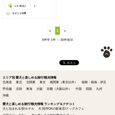
いいわん!
1
コメント0件
«
1
»
6件中 1件 ～ 30件表示
エリア別 愛犬と楽しめる旅行/観光情報
北海道
東北
北関東
東京
南関東（東京以外）
箱根・熱海・伊豆
甲信越
北陸
東海
大阪
近畿（大阪以外）
中国
四国
九州
沖縄
愛犬と楽しめる旅行/観光情報 ランキング＆クチコミ
犬と泊まれる宿/ホテル
犬 同伴OKの飲食店/ドッグカフェ