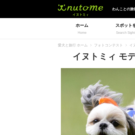
イヌトミィ
わんことの旅
ホーム
スポット
Home
Search Sight
愛犬と旅行 ホーム
フォトコンテスト
イ
イヌトミィ モデル