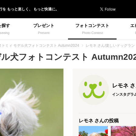
行を
もっと楽しく、
もっと快適に。
を探す
プレゼント
フォトコンテスト
エ
seeing
Present
Photo Contest
ヌトミィ モデル犬フォトコンテスト Autumn2024
レモネ さん/楽しいドッグラン
犬フォトコンテスト Autumn2024
レモネ 
インスタグラ
レモネ さんの投稿