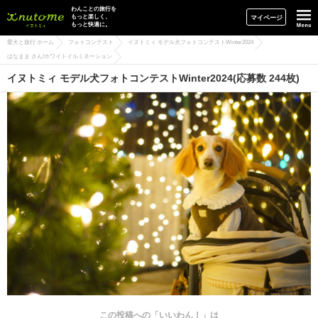
イヌトミィ
わんことの旅行を
もっと楽しく、
マイページ
もっと快適に。
愛犬と旅行 ホーム
フォトコンテスト
イヌトミィ モデル犬フォトコンテストWinter2024
はなまま さん/ホワイトイルミネーション
イヌトミィ モデル犬フォトコンテストWinter2024(応募数 244枚)
この投稿への「いいわん！」は