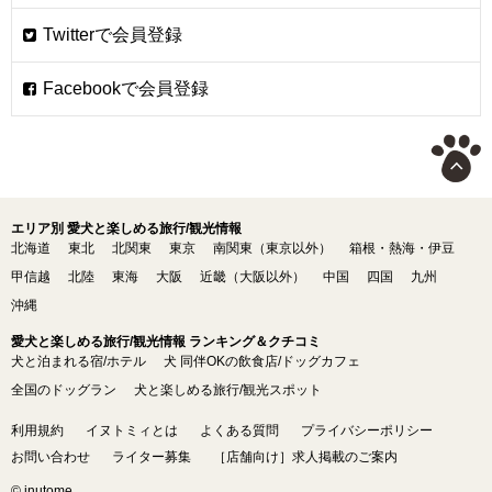
エリア別 愛犬と楽しめる旅行/観光情報
北海道
東北
北関東
東京
南関東（東京以外）
箱根・熱海・伊豆
甲信越
北陸
東海
大阪
近畿（大阪以外）
中国
四国
九州
沖縄
愛犬と楽しめる旅行/観光情報 ランキング＆クチコミ
犬と泊まれる宿/ホテル
犬 同伴OKの飲食店/ドッグカフェ
全国のドッグラン
犬と楽しめる旅行/観光スポット
利用規約
イヌトミィとは
よくある質問
プライバシーポリシー
お問い合わせ
ライター募集
［店舗向け］求人掲載のご案内
© inutome