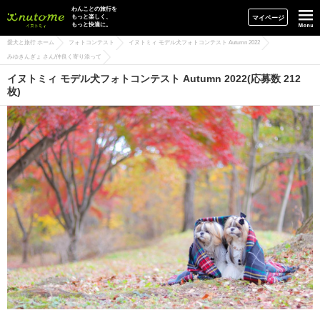
イヌトミィ
わんことの旅行を
もっと楽しく、
マイページ
もっと快適に。
愛犬と旅行 ホーム
フォトコンテスト
イヌトミィ モデル犬フォトコンテスト Autumn 2022
みゆきんぎょ さん/仲良く寄り添って
イヌトミィ モデル犬フォトコンテスト Autumn 2022(応募数 212
枚)