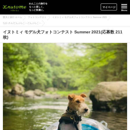
イヌトミィ
わんことの旅行を
もっと楽しく、
マイページ
もっと快適に。
愛犬と旅行 ホーム
フォトコンテスト
イヌトミィ モデル犬フォトコンテスト Summer 2021
なお さん/どんぶらこ～どんぶらこ～
イヌトミィ モデル犬フォトコンテスト Summer 2021(応募数 211
枚)