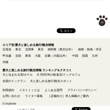
エリア別 愛犬と楽しめる旅行/観光情報
北海道
東北
北関東
東京
南関東（東京以外）
箱根・熱海・伊豆
甲信越
北陸
東海
大阪
近畿（大阪以外）
中国
四国
九州
沖縄
愛犬と楽しめる旅行/観光情報 ランキング＆クチコミ
犬と泊まれる宿/ホテル
犬 同伴OKの飲食店/ドッグカフェ
全国のドッグラン
犬と楽しめる旅行/観光スポット
利用規約
イヌトミィとは
よくある質問
プライバシーポリシー
お問い合わせ
ライター募集
［店舗向け］求人掲載のご案内
© inutome
いいね！してね