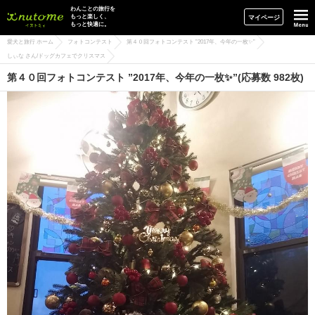
イヌトミィ
わんことの旅行を
もっと楽しく、
マイページ
もっと快適に。
愛犬と旅行 ホーム
フォトコンテスト
第４０回フォトコンテスト ”2017年、今年の一枚✨”
しぃな さん/ドッグカフェでクリスマス
第４０回フォトコンテスト ”2017年、今年の一枚✨”(応募数 982枚)