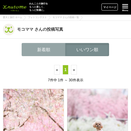
イヌトミィ
わんことの旅行を
もっと楽しく、
マイページ
もっと快適に。
愛犬と旅行 ホーム
フォトコンテスト
モコママ さんの投稿一覧
モコママ さんの投稿写真
新着順
いいワン順
«
1
»
7件中 1件 ～ 30件表示