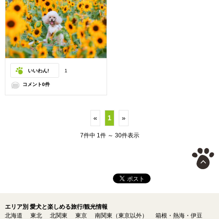
いいわん!
1
コメント0件
«
1
»
7件中 1件 ～ 30件表示
エリア別 愛犬と楽しめる旅行/観光情報
北海道
東北
北関東
東京
南関東（東京以外）
箱根・熱海・伊豆