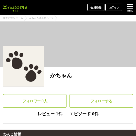
犬と一緒に旅行しよう! イヌトミィ
会員登録
ログイン
愛犬と旅行 ホーム
かちゃんさんのページ
かちゃん
フォロワー
0
人
フォローする
レビュー 1件
エピソード 0件
わんこ情報