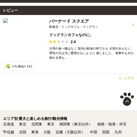
レビュー
バーナード スクエア
飲食店・ドッグカフェ・ドッグラン
ドックランカフェなのに。
2.4
犬用の食べ物はなく 室内の飲食の時でさえ 犬用の水もなく。
男性の方は犬に愛情がないように 感じました。 食事中も犬が
座れる席も…
いいわん!（
4
）
もっと見る
エリア別 愛犬と楽しめる旅行/観光情報
北海道
東北
北関東
東京
南関東（東京以外）
箱根・熱海・伊豆
甲信越
北陸
東海
大阪
近畿（大阪以外）
中国
四国
九州