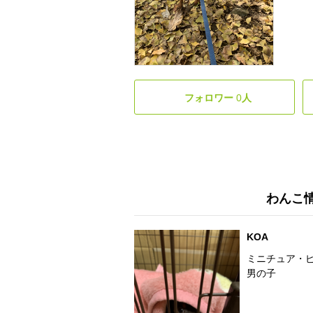
フォロワー
0
人
わんこ
KOA
ミニチュア・
男の子