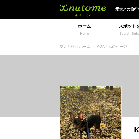
犬と一緒に旅行しよう!
愛犬
との
旅行
ホーム
スポット
Home
Search Sight
愛犬と旅行 ホーム
KOAさんのページ