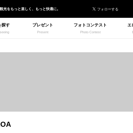
 イヌトミィ
/観光
を
もっと楽しく、
もっと快適に。
を探す
プレゼント
フォトコンテスト
エ
seeing
Present
Photo Contest
KOA