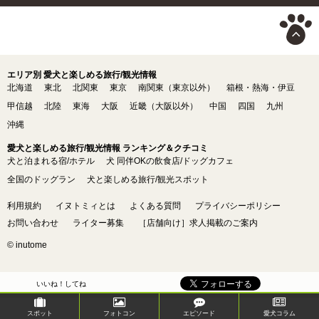
エリア別 愛犬と楽しめる旅行/観光情報
北海道
東北
北関東
東京
南関東（東京以外）
箱根・熱海・伊豆
甲信越
北陸
東海
大阪
近畿（大阪以外）
中国
四国
九州
沖縄
愛犬と楽しめる旅行/観光情報 ランキング＆クチコミ
犬と泊まれる宿/ホテル
犬 同伴OKの飲食店/ドッグカフェ
全国のドッグラン
犬と楽しめる旅行/観光スポット
利用規約
イヌトミィとは
よくある質問
プライバシーポリシー
お問い合わせ
ライター募集
［店舗向け］求人掲載のご案内
© inutome
いいね！してね
スポット
フォトコン
エピソード
愛犬コラム