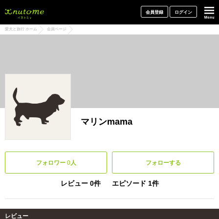
犬と一緒に旅行しよう! イヌトミィ
会員登録
ログイン
愛犬と旅行 ホーム
会員ページ
マリンmama
フォロワー
0
人
フォローする
レビュー 0件
エピソード 1件
レビュー